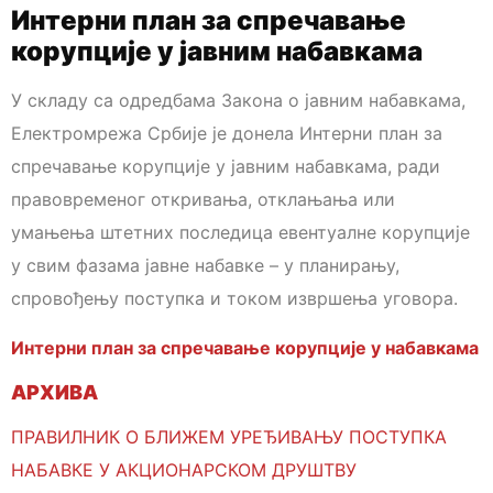
Интерни план за спречавање
корупције у јавним набавкама
У складу са одредбама Закона о јавним набавкама,
Електромрежа Србије је донела Интерни план за
спречавање корупције у јавним набавкама, ради
правовременог откривања, отклањања или
умањења штетних последица евентуалне корупције
у свим фазама јавне набавке – у планирању,
спровођењу поступка и током извршења уговора.
Интерни план за спречавање корупције у набавкама
АРХИВА
ПРАВИЛНИК О БЛИЖЕМ УРЕЂИВАЊУ ПОСТУПКА
НАБАВКЕ У АКЦИОНАРСКОМ ДРУШТВУ