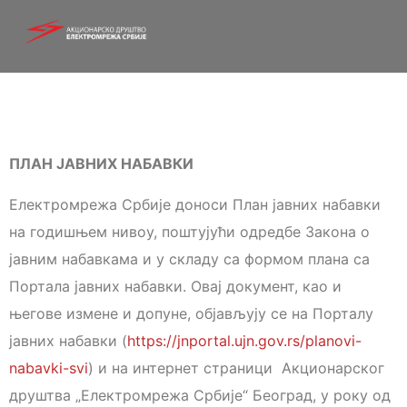
ПЛАН ЈАВНИХ НАБАВКИ
Електромрежа Србије доноси План јавних набавки
на годишњем нивоу, поштујући одредбе Закона о
јавним набавкама и у складу са формом плана са
Портала јавних набавки. Овај документ, као и
његове измене и допуне, објављују се на Порталу
јавних набавки (
https://jnportal.ujn.gov.rs/planovi-
nabavki-svi
) и на интернет страници Акционарског
друштва „Електромрежа Србије“ Београд, у року од