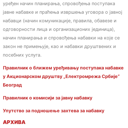
уређен начин планирања, спровођења поступака
јавне набавке и праћења извршења уговора о јавној
набавци (начин комуникације, правила, обавезе и
одговорности лица и организационих јединица),
начин планирања и спровођења набавки на које се
закон не примењује, као и набавки друштвених и
посебних услуга.
Правилник о ближем уређивању поступака набавке
у Акционарском друштву „Електромрежа Србије“
Београд
Правилник о комисији за јавну набавку
Упутство за подношење захтева за набавку
АРХИВА