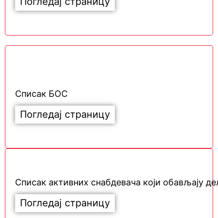
Погледај страницу
Списак БОС
Погледај страницу
Списак активних снабдевача који обављају д
Погледај страницу