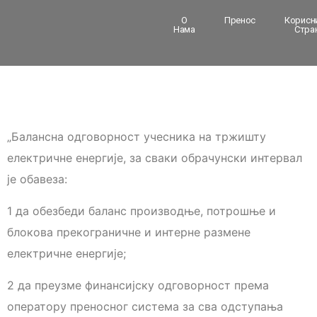
О
Пренос
Корисн
Нама
Стра
„Балансна одговорност учесника на тржишту
електричне енергије, за сваки обрачунски интервал
је обавеза:
1 да обезбеди баланс производње, потрошње и
блокова прекограничне и интерне размене
електричне енергије;
2 да преузме финансијску одговорност према
оператору преносног система за сва одступања