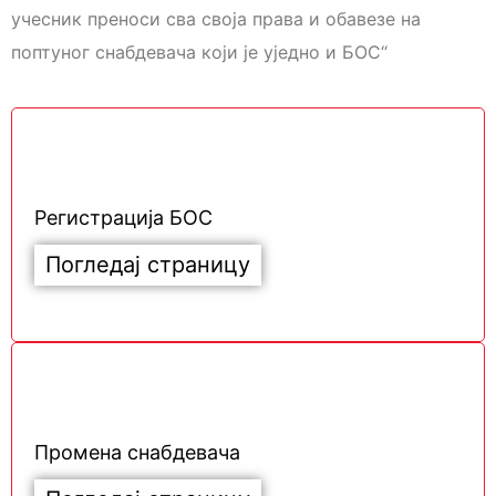
учесник преноси сва своја права и обавезе на
поптуног снабдевача који је уједно и БОС“
Регистрација БОС
Погледај страницу
Промена снабдевача