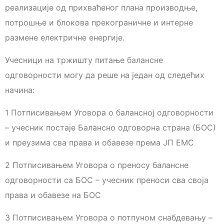
реализације од прихваћеног плана производње,
потрошње и блокова прекограничне и интерне
размене електричне енергије.
Учесници на тржишту питање балансне
одговорности могу да реше на један од следећих
начина:
1 Потписивањем Уговора о балансној одговорности
– учесник постаје Балансно одговорна страна (БОС)
и преузима сва права и обавезе према ЈП ЕМС
2 Потписивањем Уговора о преносу балансне
одговорности са БОС – учесник преноси сва своја
права и обавезе на БОС
3 Потписивањем Уговора о потпуном снабдевању –