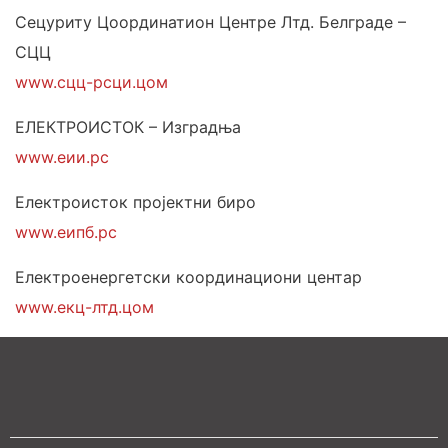
Сецуритy Цоординатион Центре Лтд. Белграде –
СЦЦ
www.сцц-рсци.цом
ЕЛЕКТРОИСТОК – Изградња
www.еии.рс
Електроисток пројектни биро
www.еипб.рс
Електроенергетски координациони центар
www.екц-лтд.цом