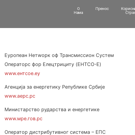
О
Пренос
Корисн
Нама
Стра
Еуропеан Нетwорк оф Трансмиссион Сyстем
Операторс фор Елецтрицитy (ЕНТСО-Е)
www.ентсое.еу
Агенција за енергетику Републике Србије
www.аерс.рс
Министарство рударства и енергетике
www.мре.гов.рс
Оператор дистрибутивног система – ЕПС