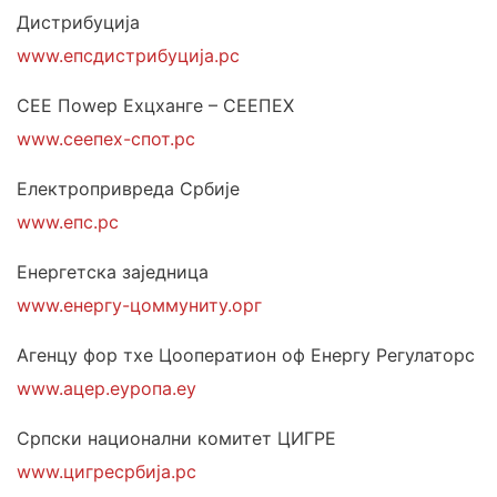
Дистрибуција
www.епсдистрибуција.рс
СЕЕ Поwер Еxцханге – СЕЕПЕX
www.сеепеx-спот.рс
Електропривреда Србије
www.епс.рс
Енергетска заједница
www.енергy-цоммунитy.орг
Агенцy фор тхе Цооператион оф Енергy Регулаторс
www.ацер.еуропа.еу
Српски национални комитет ЦИГРЕ
www.цигресрбија.рс