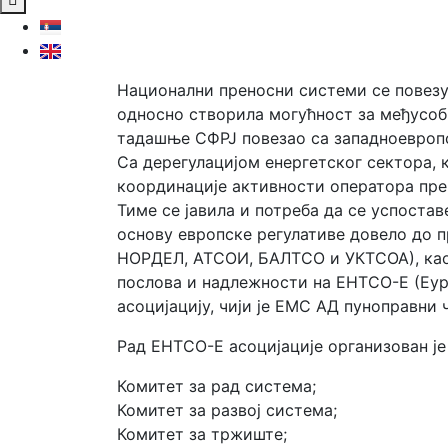
Национални преносни системи се повезуј
односно створила могућност за међусобн
тадашње СФРЈ повезао са западноевроп
Са дерегулацијом енергетског сектора, к
координације активности оператора прен
Тиме се јавила и потреба да се успоста
основу европске регулативе довело до 
НОРДЕЛ, АТСОИ, БАЛТСО и УКТСОА), као
послова и надлежности на ЕНТСО-Е (Еур
асоцијацију, чији је ЕМС АД пуноправни 
Рад ЕНТСО-Е асоцијације организован је
Комитет за рад система;
Комитет за развој система;
Комитет за тржиште;