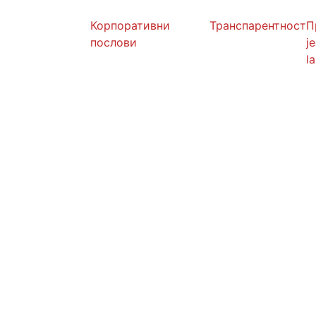
Корпоративни
Транспарентност
П
послови
ј
l