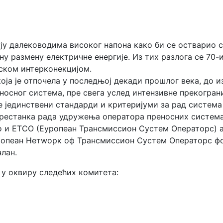
у далеководима високог напона како би се остварио си
у размену електричне енергије. Из тих разлога се 70-
ском интерконекцијом.
оја је отпочела у последњој декади прошлог века, до и
осног система, пре свега услед интензивне прекогран
ве јединствени стандарди и критеријуми за рад система
престанка рада удружења оператора преносних систем
 и ЕТСО (Еуропеан Трансмиссион Сyстем Операторс) 
опеан Нетwорк оф Трансмиссион Сyстем Операторс фор
члан.
 у оквиру следећих комитета: