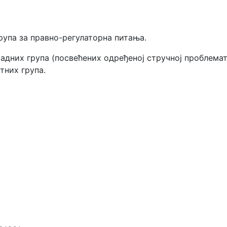
рупа за правно-регулаторна питања.
адних група (посвећених одређеној стручној проблемати
тних група.