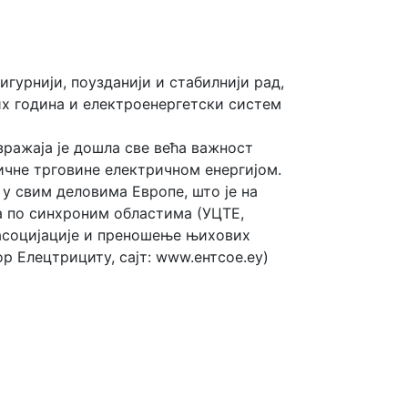
гурнији, поузданији и стабилнији рад,
их година и електроенергетски систем
зражаја је дошла све већа важност
ичне трговине електричном енергијом.
 у свим деловима Европе, што је на
а по синхроним областима (УЦТЕ,
асоцијације и преношење њихових
 Елецтрицитy, сајт: www.ентсое.еу)