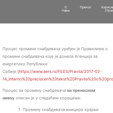
О
Пренос
Корисн
Нама
Стра
Процес промене снабдевача уређен је Правилима о
промени снабдевача које је донела Агенција за
енергетику Републике
Србије
(https://www.aers.rs/FILES/Pravila/2017-02-
14_Interno%20preciscen%20tekst%20Pravila%20o%20pr
Процес за промену снабдевача
на преносном
нивоу
описан је у следећим корацима:
Промену снабдевача иницира крајњи