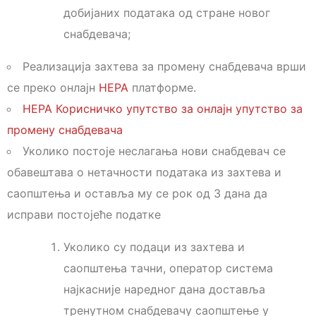
добијаних података од стране новог
снабдевача;
Реализација захтева за промену снабдевача врши
се преко онлајн
НЕРА
платформе.
НЕРА Корисничко упутство за онлајн упутство за
промену снабдевача
Уколико постоје неслагања нови снабдевач се
обавештава о нетачности података из захтева и
саопштења и оставља му се рок од 3 дана да
исправи постојеће податке
Уколико су подаци из захтева и
саопштења тачни, оператор система
најкасније наредног дана доставља
тренутном снабдевачу саопштење у