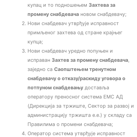
купац и то подношењем
Захтева за
промену снабдевача
новом снабдевачу;
Нови снабдевач утврђује исправност
примљеног захтева од стране крајњег
купца;
Нови снабдевач уредно попуњен и
исправан
Захтев за промену снабдевача
,
заједно са
Саопштењем тренутном
снабдевачу о отказу/раскиду уговора о
потпуном снабдевању
доставља
оператору преносног система ЕМС АД
(Дирекција за тржиште, Сектор за развој и
администрацију тржишта е.е.) у складу са
Правилима о промени снабдевача;
Оператор система утврђује исправност