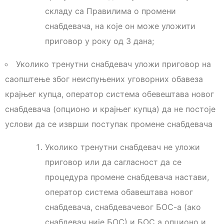
складу са Правилима о промени
снабдевача, на које он може уложити
приговор у року од 3 дана;
Уколико тренутни снабдевач уложи приговор на
саопштење због неиспуњених уговорних обавеза
крајњег купца, оператор система обевештава новог
снабдевача (опционо и крајњег купца) да не постоје
услови да се изврши поступак промене снабдевача
Уколико тренутни снабдевач не уложи
приговор или да сагласност да се
процедура промене снабдевача настави,
оператор система обавештава новог
снабдевача, снабдевачевог БОС-а (ако
снабдевач није БОС) и БОС а опционо и