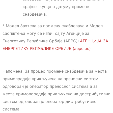
крајњег купца о датуму промене
снабдевача.
* Модел Захтева за промену снабдевача и Модел
саопштења могу се наћи сајту Агенције за
Енергетику Републике Србије (АЕРС):
АГЕНЦИЈА ЗА
ЕНЕРГЕТИКУ РЕПУБЛИКЕ СРБИЈЕ (аерс.рс)
———————————————————————————
Напомена: За процес промене снабдевача за места
примопредаје прикључена на преносни систем
одговоран је оператор преносног система а за
места примопоредаје прикључена на дистрибутивни
систем одговоран је оператор дистрибутивног
система.