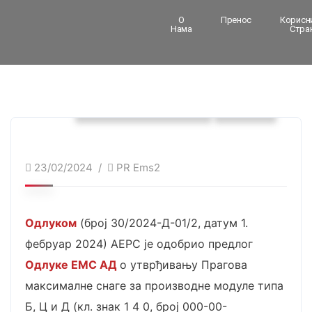
О
Пренос
Корисн
Нама
Стра
Унцатегоризед @ср
Вести
23/02/2024
PR Ems2
Одлуком
(број 30/2024-Д-01/2, датум 1.
фебруар 2024) АЕРС је одобрио предлог
Одлуке ЕМС АД
о утврђивању Прагова
максималне снаге за производне модуле типа
Б, Ц и Д (кл. знак 1 4 0, број 000-00-