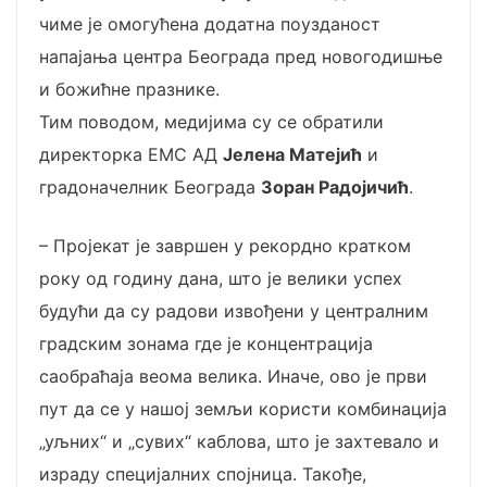
чиме је омогућена додатна поузданост
напајања центра Београда пред новогодишње
и божићне празнике.
Тим поводом, медијима су се обратили
директорка ЕМС АД
Јелена Матејић
и
градоначелник Београда
Зоран Радојичић
.
– Пројекат је завршен у рекордно кратком
року од годину дана, што је велики успех
будући да су радови извођени у централним
градским зонама где је концентрација
саобраћаја веома велика. Иначе, ово је први
пут да се у нашој земљи користи комбинација
„уљних“ и „сувих“ каблова, што је захтевало и
израду специјалних спојница. Такође,