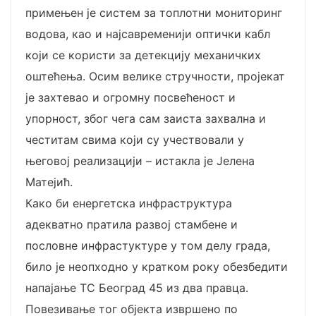
примењен је систем за топлотни мониторинг
водова, као и најсавременији оптички кабл
који се користи за детекцију механичких
оштећења. Осим велике стручности, пројекат
је захтевао и огромну посвећеност и
упорност, због чега сам заиста захвална и
честитам свима који су учествовали у
његовој реализацији – истакла је Јелена
Матејић.
Како би енергетска инфраструктура
адекватно пратила развој стамбене и
пословне инфрастуктуре у том делу града,
било је неопходно у кратком року обезбедити
напајање ТС Београд 45 из два правца.
Повезивање тог објекта извршено по