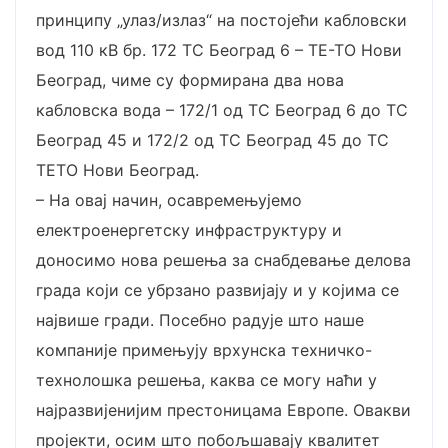
принципу „улаз/излаз“ на постојећи кабловски
вод 110 кВ бр. 172 ТС Београд 6 – ТЕ-ТО Нови
Београд, чиме су формирана два нова
кабловска вода – 172/1 од ТС Београд 6 до ТС
Београд 45 и 172/2 од ТС Београд 45 до ТС
ТЕТО Нови Београд.
– На овај начин, осавремењујемо
електроенергетску инфраструктуру и
доносимо нова решења за снабдевање делова
града који се убрзано развијају и у којима се
највише гради. Посебно радује што наше
компаније примењују врхунска техничко-
технолошка решења, каква се могу наћи у
најразвијенијим престоницама Европе. Овакви
пројекти, осим што побољшавају квалитет