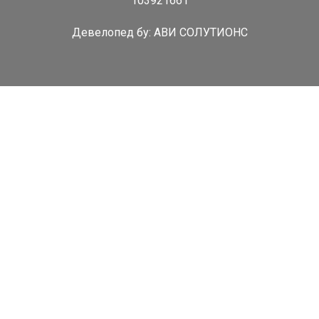
103921661
Девелопед бy:
АВИ СОЛУТИОНС