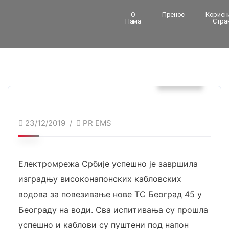
О
Пренос
Корисн
Нама
Стра
Вести
23/12/2019
PR EMS
Електромрежа Србије успешно је завршила
изградњу високонапонских кабловских
водова за повезивање нове ТС Београд 45 у
Београду на води. Сва испитивања су прошла
успешно и каблови су пуштени под напон