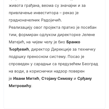
живота грађана, веома су значајни и за
привлачење инвеститора – рекао је
градноначелник Радојичић.
Реализацију овог пројекта пратио је посебан
тим, формиран одлуком директорке Јелене
Матејић, на чијем челу је био
Бранко
Ђорђевић
, директор Дирекције за техничку
подршку преносном систему. Посао је
спроведен у сарадњи са предузећем Београд
на води, а кориснички надзор поверен
је
Ивани Митић
,
Стојану Симову
и
Срђану
Митровићу
.