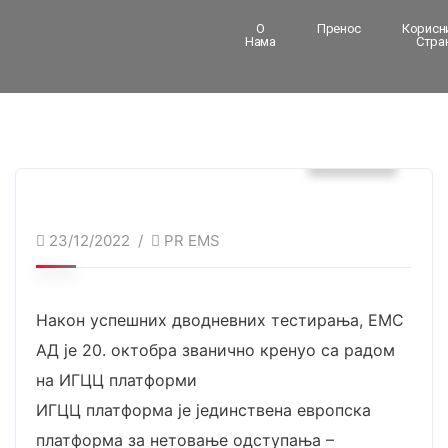
О
Пренос
Корисн
Нама
Стра
Вести
23/12/2022
PR EMS
Након успешних дводневних тестирања, ЕМС
АД је 20. октобра званично кренуо са радом
на ИГЦЦ платформи
ИГЦЦ платформа је јединствена европска
платформа за нетовање одступања –