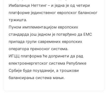
Имбаланце Неттинг – и једна је од четири
платформе јединственог европског балансног
тржишта.
Пуном имплементацијом европских
стандарда још једном је потврђено да ЕМС
припада групи савремених европских
оператора преносног система.
ИГЦЦ платформа ће допринети да рад
електроенергетског система Републике
Србије буде поузданији, а трошкови
балансирања система мањи.