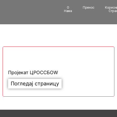
О
Пренос
Корисн
Нама
Стра
Пројекат ЦРОССБОW
Погледај страницу