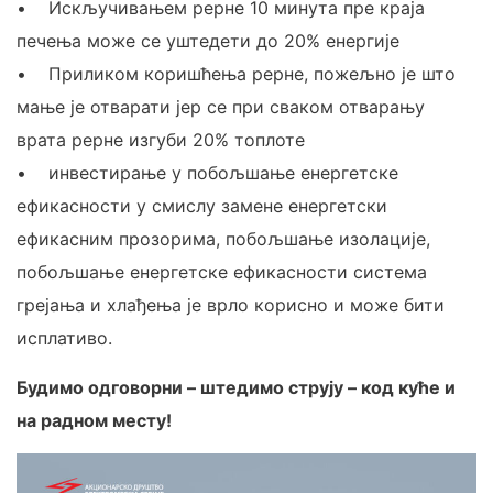
• Искључивањем рерне 10 минута пре краја
печења може се уштедети до 20% енергије
• Приликом коришћења рерне, пожељно је што
мање је отварати јер се при сваком отварању
врата рерне изгуби 20% топлоте
• инвестирање у побољшање енергетске
ефикасности у смислу замене енергетски
ефикасним прозорима, побољшање изолације,
побољшање енергетске ефикасности система
грејања и хлађења је врло корисно и може бити
исплативо.
Будимо одговорни – штедимо струју – код куће и
на радном месту!