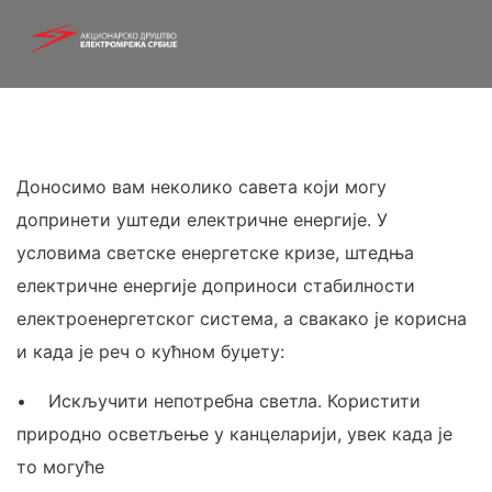
Доносимо вам неколико савета који могу
допринети уштеди електричне енергије. У
условима светске енергетске кризе, штедња
електричне енергије доприноси стабилности
електроенергетског система, а свакако је корисна
и када је реч о кућном буџету:
• Искључити непотребна светла. Користити
природно осветљење у канцеларији, увек када је
то могуће