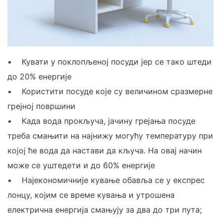
• Кувати у поклопљеној посуди јер се тако штеди
до 20% енергије
• Користити посуде које су величином сразмерне
грејној површини
• Када вода прокључа, јачину грејања посуде
треба смањити на најнижу могућу температуру при
којој ће вода да настави да кључа. На овај начин
може се уштедети и до 60% енергије
• Најекономичније кување обавља се у експрес
лонцу, којим се време кувања и утрошена
електрична енергија смањују за два до три пута;