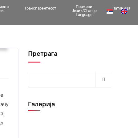
тивни
Промени
Транспарентност
Латиница
ви
Језик/Change
Language
и
Претрага
не
Галерија
ђачу
ај
ег