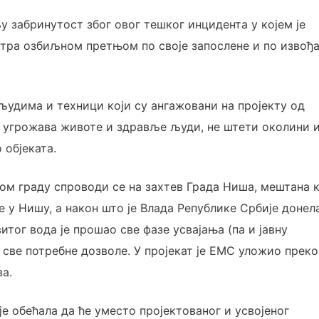
 забринутост због овог тешког инцидента у којем је
тра озбиљном претњом по своје запослене и по извођ
 људима и техници који су ангажовани на пројекту од
 не угрожава животе и здравље људи, не штети околини 
 објеката.
ом граду спроводи се на захтев Града Ниша, мештана к
 у Нишу, а након што је Влада Републике Србије донел
итог вода је прошао све фазе усвајања (па и јавну
 све потребне дозволе. У пројекат је ЕМС уложио преко
а.
е обећала да ће уместо пројектованог и усвојеног