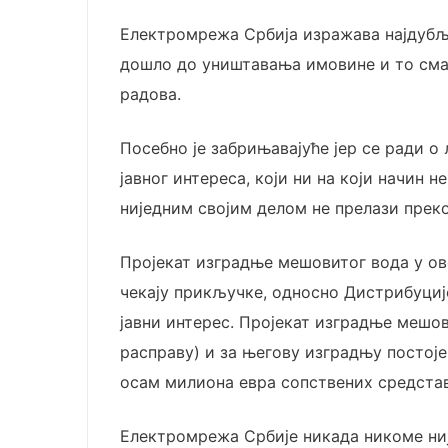
Електромрежа Србија изражава најдубљу
дошло до уништавања имовине и то сма
радова.
Посебно је забрињавајуће јер се ради о
јавног интереса, који ни на који начин
ниједним својим делом не прелази преко
Пројекат изградње мешовитог вода у ов
чекају прикључке, односно Дистрибуције
јавни интерес. Пројекат изградње мешов
расправу) и за његову изградњу постоје
осам милиона евра сопствених средстав
Електромрежа Србије никада никоме ниј