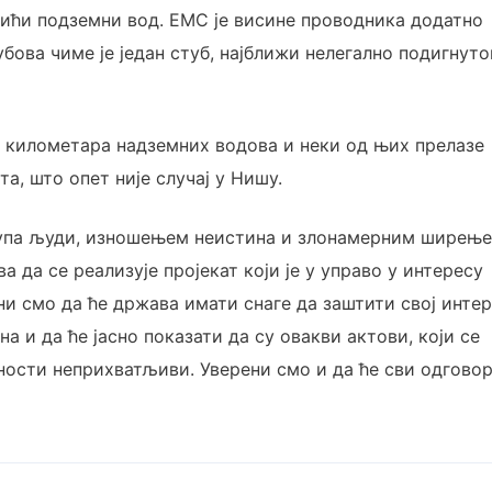
ићи подземни вод. ЕМС је висине проводника додатно
бова чиме је један стуб, најближи нелегално подигнут
0 километара надземних водова и неки од њих прелазе
а, што опет није случај у Нишу.
група људи, изношењем неистина и злонамерним ширењ
а да се реализује пројекат који је у управо у интересу
и смо да ће држава имати снаге да заштити свој интер
на и да ће јасно показати да су овакви актови, који се
ности неприхватљиви. Уверени смо и да ће сви одгово