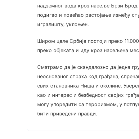
надземног вода кроз насеље Брзи Брод 
подигао и повећао растојање између сту
игралишту, уклоњен.
Широм целе Србије постоји преко 11.00
преко објеката и иду кроз насељена мест
Сматрамо да је скандалозно да једна 
неоснованог страха код грађана, спречав
свих становника Ниша и околине. Уверен
као и интерес и безбедност својих грађа
могу упоредити са тероризмом, у потпу
бити приведени правди.