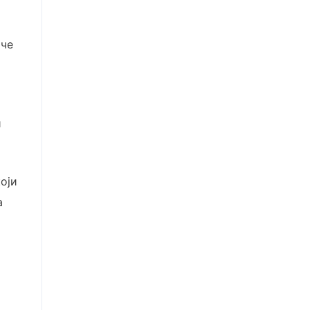
аче
и
оји
а