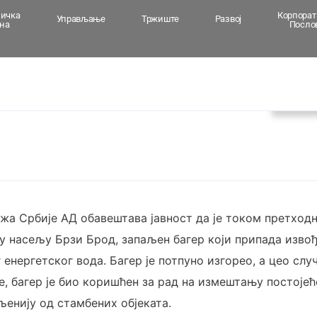
ничка
Корпора
Управљање
Тржиште
Развој
на
Посло
Вест
ежа Србије АД обавештава јавност да је током претход
 у насељу Брзи Брод, запаљен багер који припада изво
енергетског вода. Багер је потпуно изгорео, а цео случ
, багер је био коришћен за рад на измештању постојећ
љенију од стамбених објеката.