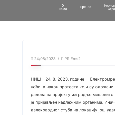
О
Корис
Пренос
Нама
Стра
24/08/2023
PR Ems2
НИШ – 24. 8. 2023. године – Електромр
ноћи, а након протеста који су одржани
радова на пројекту изградње мешовитог 
је пријављен надлежним органима. Иначе
далеководног стуба на локацију још уда