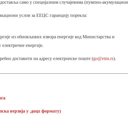
доставља само у специјалним случајевима (пумпно-акумулацион
икациони услов за ЕЕЦС гаранцију порекла:
ергије из обновљивих извора енергије код Министарства и
у електричне енергије.
требно доставити на адресу електронске поште (
go@ems.rs
).
________________________________________________________
ога
пска верзија у .доцx формату)