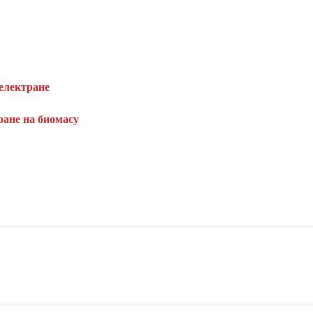
оелектране
ране на биомасу