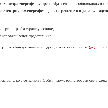
их извора енергије
– за произвођача ел.ен. из обновљивих изво
ко електричном енергијом
, односно
решење о издавању лиценц
ог регистра (за стране учеснике)
сваког овлашћеног представника
 је потребно доставити на адресу електронске поште (
go@ems.rs
електране, која се налази у Србији, може регистровати своју еле