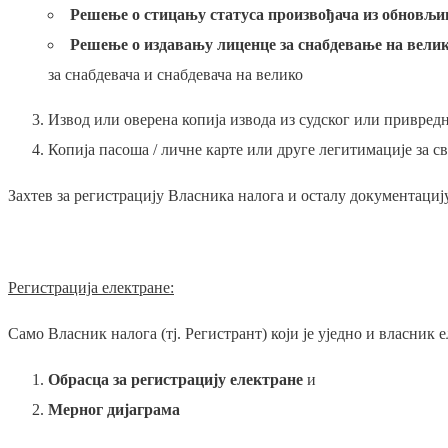
Решење о стицању статуса произвођача из обновљив
Решење о издавању лиценце за снабдевање на вели
за снабдевача и снабдевача на велико
Извод или оверена копија извода из судског или привредн
Копија пасоша / личне карте или друге легитимације за 
Захтев за регистрацију Власника налога и осталу документацију
Регистрација електране:
Само Власник налога (тј. Регистрант) који је уједно и власник 
Обрасца за регистрацију електране
и
Мерног дијаграма