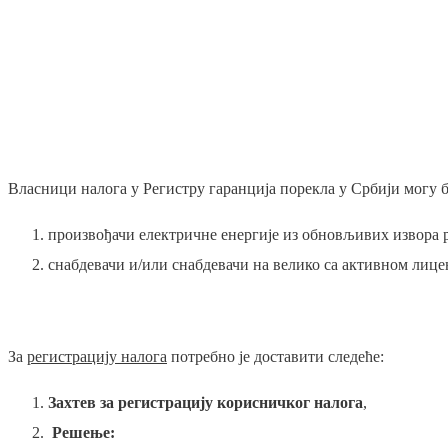
Власници налога у Регистру гаранција порекла у Србији могу б
произвођачи електричне енергије из обновљивих извора
снабдевачи и/или снабдевачи на велико са активном лице
За
регистрацију налога
потребно је доставити следеће:
Захтев за регистрацију корисничког налога
,
Решење: