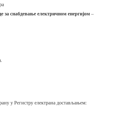
ра
е за снабдевање електричном енергијом
–
).
ктрану у Регистру електрана достављањем: