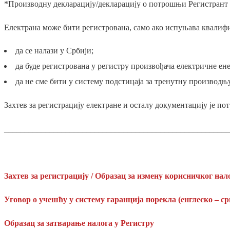
*Производну декларацију/декларацију о потрошњи Регистрант 
Електрана може бити регистрована, само ако испуњава квалиф
да се налази у Србији;
да буде регистрована у регистру произвођача електричне ен
да не сме бити у систему подстицаја за тренутну производњ
Захтев за регистрацију електране и осталу документацију је по
_______________________________________________________
Захтев за регистрацију / Образац за измену корисничког нал
Уговор о учешћу у систему гаранција порекла (енглеско – ср
Образац за затварање налога у Регистру