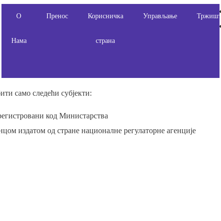
О
Пренос
Корисничка
Управљање
Тржишт
Нама
страна
ити само следећи субјекти:
 регистровани код Министарства
нцом издатом од стране националне регулаторне агенције