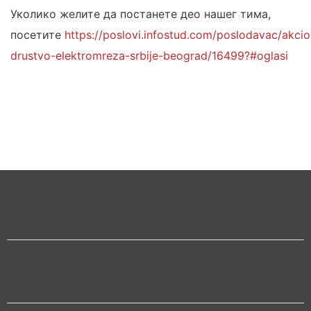
Уколико желите да постанете део нашег тима,
посетите
https://poslovi.infostud.com/poslodavac/akci
drustvo-elektromreza-srbije-beograd/16499?#oglasi