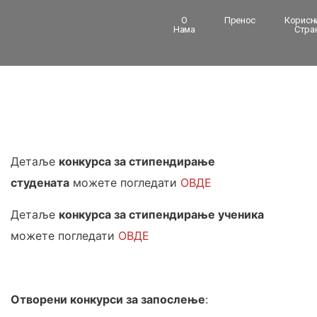
О
Пренос
Корисн
Нама
Стра
Детаље
конкурса за стипендирање
студената
можете погледати
ОВДЕ
Детаље
конкурса за стипендирање ученика
можете погледати
ОВДЕ
Отворени конкурси за запослење
: