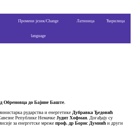
т
Промени језик/Change
Латиница
Ћирилица
language
од Обреновца до Бајине Баште
.
 министарка рударства и енергетике
Дубравка Ђедовић
Савезне Републике Немачке
Јудит Хофман
. Догађају су
мисије за енергетске мреже
проф. др Борис Думнић
и други