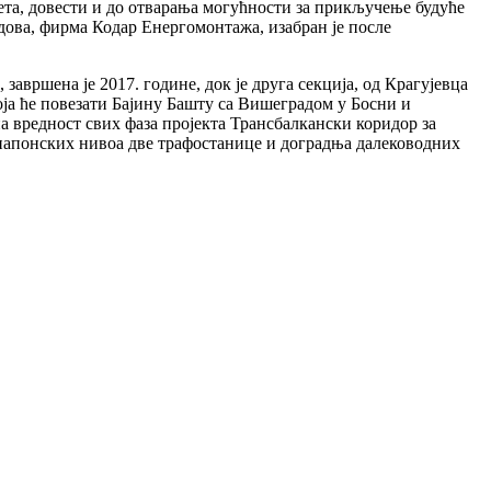
ета, довести и до отварања могућности за прикључење будуће
адова, фирма Кодар Енергомонтажа, изабран је после
завршена је 2017. године, док је друга секција, од Крагујевца
оја ће повезати Бајину Башту са Вишеградом у Босни и
а вредност свих фаза пројекта Трансбалкански коридор за
 напонских нивоа две трафостанице и доградња далеководних