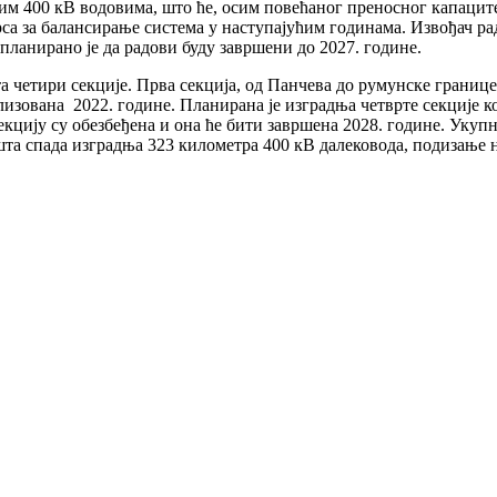
им 400 кВ водовима, што ће, осим повећаног преносног капацит
рса за балансирање система у наступајућим годинама. Извођач р
ланирано је да радови буду завршени до 2027. године.
 четири секције. Прва секција, од Панчева до румунске границе, 
лизована 2022. године. Планирана је изградња четврте секције к
цију су обезбеђена и она ће бити завршена 2028. године. Укупн
 шта спада изградња 323 километра 400 кВ далековода, подизање