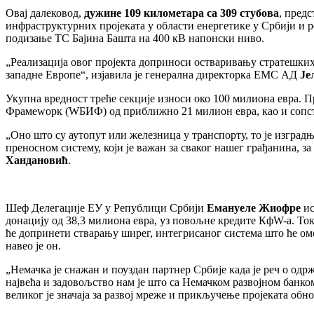
Овај далековод,
дужине 109 километара са 309 стубова
, пред
инфраструктурних пројеката у области енергетике у Србији и р
подизање ТС Бајина Башта на 400 кВ напонски ниво.
„Реализација овог пројекта доприноси остваривању стратешких
западне Европе“, изјавила је генерална директорка ЕМС АД
Је
Укупна вредност треће секције износи око 100 милиона евра. 
Фрамеwорк (WБИФ) од приближно 21 милион евра, као и сопст
„Оно што су аутопут или железница у транспорту, то је изградњ
преносном систему, који је важан за сваког нашег грађанина, з
Хандановић
.
Шеф Делегације ЕУ у Републици Србији
Емануеле Жиофре
ис
донацију од 38,3 милиона евра, уз повољне кредите КфW-а. Током
ће допринети стварању ширег, интегрисаног система што ће омо
навео је он.
„Немачка је снажан и поуздан партнер Србије када је реч о одр
највећа и задовољство нам је што са Немачком развојном банк
великог је значаја за развој мреже и прикључење пројеката о