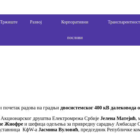
Тржиште
Развој
Корпоративни
Транспарентнос
послови
н почетак радова на градњи
двосистемског 400 кВ далековода 
ка Акционарског друштва Електромрежа Србије
Јелена Матејић
,
ле Жиофре
и шефица одељења за привредну сарадњу Амбасаде 
едставница КфW-а
Јасмина Вуловић
, председник Републичке ко