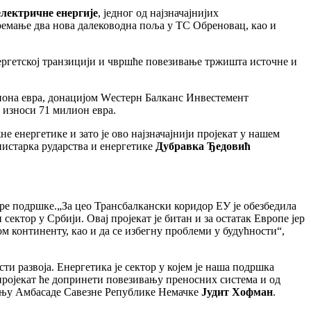
електричне енергије
, једног од најзначајнијих
премање два нова далеководна поља у ТС Обреновац, као и
ергетској транзицији и чвршће повезивање тржишта источне и
лиона евра, донацијом Wестерн Балканс Инвестемент
износи 71 милион евра.
е енергетике и зато је ово најзначајнији пројекат у нашем
инистарка рударства и енергетике
Дубравка Ђедовић
 шире подршке.„За цео Трансбалкански коридор ЕУ је обезбедила
ектор у Србији. Овај пројекат је битан и за остатак Европе јер
м континенту, као и да се избегну проблеми у будућности“,
ти развоја. Енергетика је сектор у којем је наша подршка
пројекат ће допринети повезивању преносних система и од
радњу Амбасаде Савезне Републике Немачке
Јудит Хофман
.