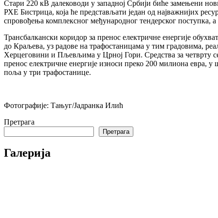
Стари 220 кВ далеководи у западној Србији биће замењени нов
РХЕ Бистрица, која ће представљати један од најважнијих ресу
спровођења комплексног међународног тендерског поступка, а п
Трансбалкански коридор за пренос електричне енергије обухвата
до Краљева, уз радове на трафостаницама у тим градовима, реа
Херцеговини и Пљевљима у Црној Гори. Средства за четврту сек
пренос електричне енергије износи преко 200 милиона евра, у
поља у три трафостанице.
Фотографије: Тањуг/Јадранка Илић
Претрага
Претрага
Галерија