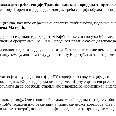
ставља део
треће секције Трансбалканског коридора за пренос 
егиону. Поред изградње далековода, трећа секција обухвата и о
 циљева, као што су јачање енергетске стабилности, подршка ен
лена Матејић
.
Пројекат се финансира кредитом КфW банке у износу од 64,5 ми
веним средствима ЕМС АД. Вредност градње самог далековода 
а оваквих далековода у енергетици. Без снажне мреже нема снажн
а нашу земљу, али и за целу југоисточну Европу“, нагласила је м
такао је да су средства која је ЕУ издвојила за ову секцију део
 година, ЕУ је издвојила више од милијарду евра за енергетски с
гућити да се обезбеди стабилније снабдевање корисника на цело
живом развоју. Ове године обележавамо 25 година сарадње у облас
ом КфW подржавамо реализацију Транбалканског коридора. Овај 
бновљивих извора“, истакла је шефица одељења за привредну са