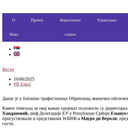
О
Пренос
Корисничка
Управљање
Нама
страна
Вести
10/06/2025
PR Ems2
Данас је у близини трафостанице Обреновац званично обележе
Камен темељац за овај важан пројекат положили су директор
Хандановић
, шеф Делегације ЕУ у Републици Србији
Емануе
присуствовали и представник WБИФ-а
Мауро ди Вероли
, пр
гости.