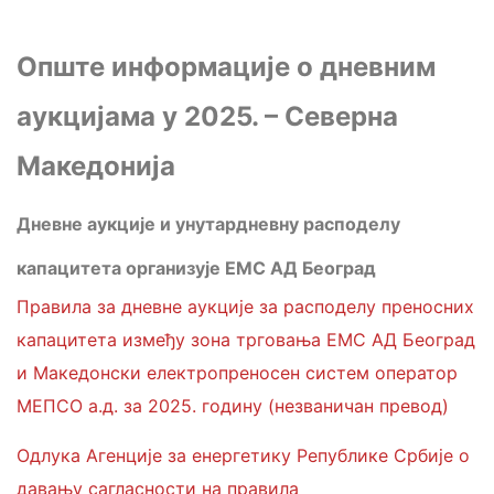
Опште информације о дневним
аукцијама у 2025. – Северна
Македонија
Дневне аукције и унутардневну расподелу
капацитета организује ЕМС АД Београд
Правила за дневне аукције за расподелу преносних
капацитета између зона трговања ЕМС АД Београд
и Македонски електропреносен систем оператор
МЕПСО а.д. за 2025. годину (незваничан превод)
Одлука Агенције за енергетику Републике Србије о
давању сагласности на правила