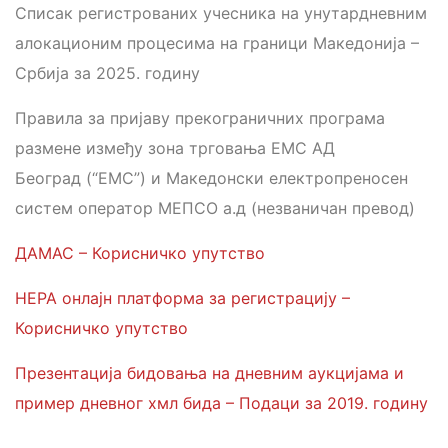
Списак регистрованих учесника на унутардневним
алокационим процесима на граници Македонија –
Србија за 2025. годину
Правила за пријаву прекограничних програма
размене између зона трговања ЕМС АД
Београд (“ЕМС”) и Македонски електропреносен
систем оператор МЕПСО а.д (незваничан превод)
ДАМАС – Корисничко упутство
НЕРА онлајн платформа за регистрацију –
Корисничко упутство
Презентација бидовања на дневним аукцијама и
пример дневног xмл бида – Подаци за 2019. годину