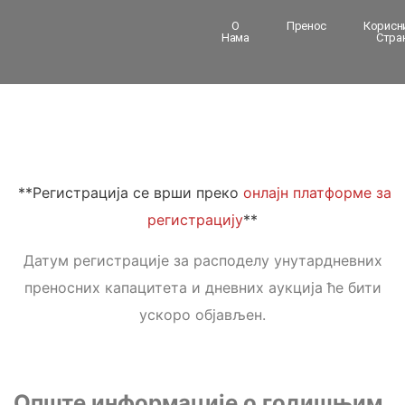
О
Пренос
Корисн
Нама
Стра
**Регистрација се врши преко
онлајн платформе за
регистрацију
**
Датум регистрације за расподелу унутардневних
преносних капацитета и дневних аукција ће бити
ускоро објављен.
Опште информације о годишњим