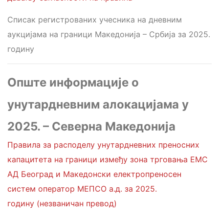
Списак регистрованих учесника на дневним
аукцијама на граници Македонија – Србија за 2025.
годину
Опште информације о
унутардневним алокацијама у
2025. – Северна Македонија
Правила за расподелу унутардневних преносних
капацитета на граници између зона трговања ЕМС
АД Београд и Македонски електропреносен
систем оператор МЕПСО а.д. за 2025.
годину (незваничан превод)