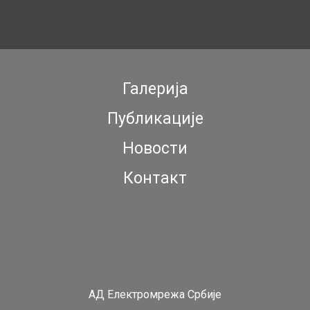
Галерија
Публикације
Новости
Контакт
АД Електромрежа Србије