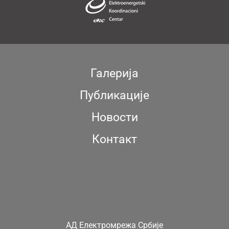
Галерија
Публикације
Новости
Контакт
АД Електромрежа Србије