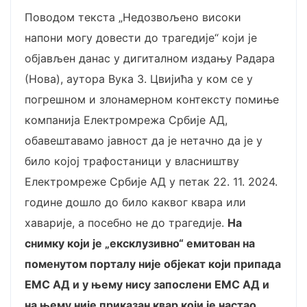
Поводом текста „Недозвољено високи
напони могу довести до трагедије“ који је
објављен данас у дигиталном издању Радара
(Нова), аутора Вука З. Цвијића у ком се у
погрешном и злонамерном контексту помиње
компанија Електромрежа Србије АД,
обавештавамо јавност да је нетачно да је у
било којој трафостаници у власништву
Електромреже Србије АД у петак 22. 11. 2024.
године дошло до било каквог квара или
хаварије, а посебно не до трагедије.
На
снимку који је „ексклузивно“ емитован на
поменутом порталу није објекат који припада
ЕМС АД и у њему нису запослени ЕМС АД и
на њему није приказан квар који је настао