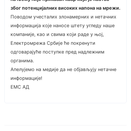
због потенцијалних високих напона на мрежи.
Поводом учесталих злонамерних и нетачних
информација које наносе штету угледу наше
компаније, као и свима који раде у њој,
Електромрежа Србије ће покренути
одговарајуће поступке пред надлежним
органима.
Апелујемо на медије да не објављују нетачне
информације!
ЕМС АД