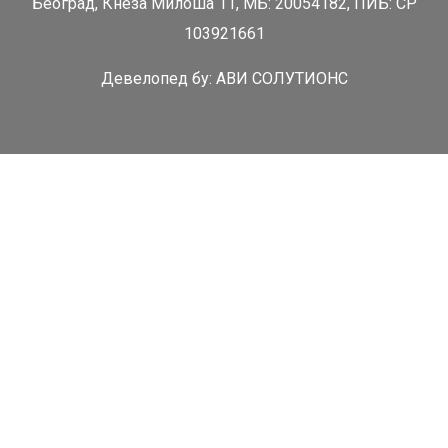
Београд, Кнеза Милоша 11, МБ: 20054182, ПИБ: СР
103921661
Девелопед бy:
АВИ СОЛУТИОНС