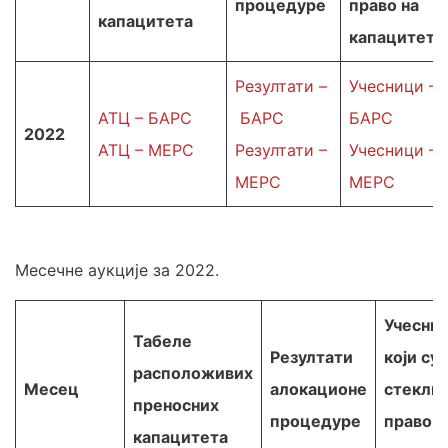
процедуре
право на
капацитета
капацитет
Резултати –
Учесници –
АТЦ – БАРС
БАРС
БАРС
2022
АТЦ – МЕРС
Резултати –
Учесници –
МЕРС
МЕРС
Месечне аукције за 2022.
Учесни
Табеле
Резултати
који су
расположивих
Месец
алокационе
стекли
преносних
процедуре
право н
капацитета