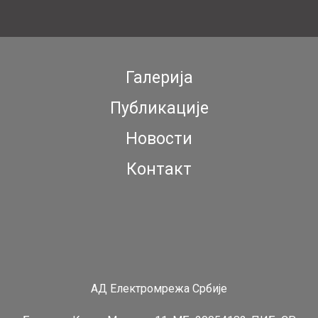
Галерија
Публикације
Новости
Контакт
АД Електромрежа Србије