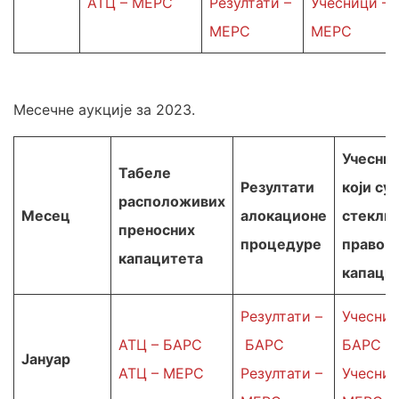
АТЦ – МЕРС
Резултати –
Учесници –
МЕРС
МЕРС
Месечне аукције за 2023.
Учесни
Табеле
Резултати
који су
расположивих
Месец
алокационе
стекли
преносних
процедуре
право н
капацитета
капаци
Резултати –
Учесниц
АТЦ – БАРС
БАРС
БАРС
Јануар
АТЦ – МЕРС
Резултати –
Учесниц