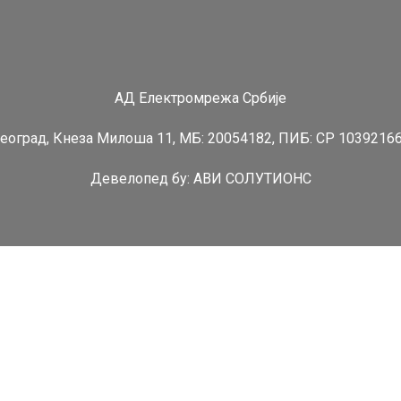
АД Електромрежа Србије
еоград, Кнеза Милоша 11, МБ: 20054182, ПИБ: СР 1039216
Девелопед бy:
АВИ СОЛУТИОНС