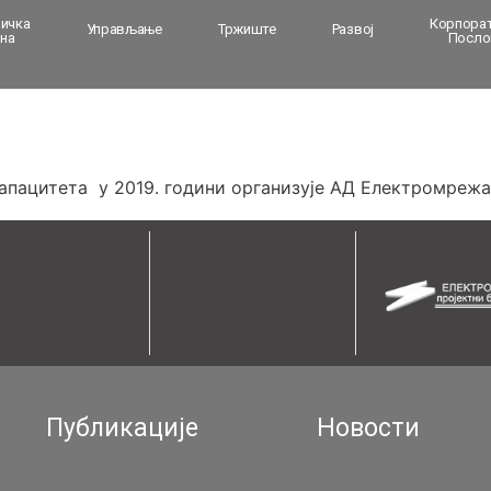
ичка
Корпора
Управљање
Тржиште
Развој
на
Посло
апацитета у 2019. години организује АД Електромрежа
Публикације
Новости