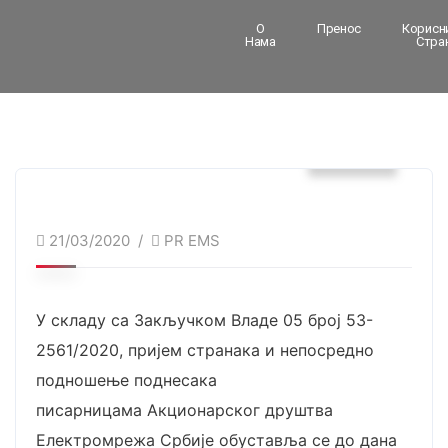
О
Пренос
Корисн
Нама
Стра
Вести
21/03/2020
PR EMS
У складу са Закључком Владе 05 број 53-
2561/2020, пријем странака и непосредно
подношење поднесака
писарницама Акционарског друштва
Електромрежа Србије обуставља се до дана