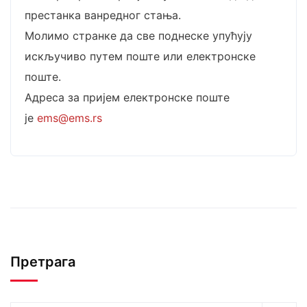
престанка ванредног стања.
Молимо странке да све поднеске упућују
искључиво путем поште или електронске
поште.
Адреса за пријем електронске поште
је
ems@ems.rs
Претрага