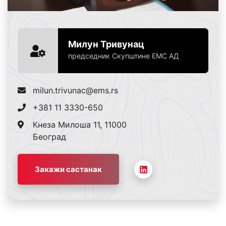
Милун Тривунац
председник Скупштине ЕМС АД
milun.trivunac@ems.rs
+381 11 3330-650
Кнеза Милоша 11, 11000
Београд
Закажи састанак