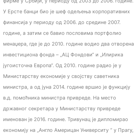
фирме у Србији, у периоду од 2003 до 2006. године.
У Ерсте банци био је шеф одељења корпоративних
финансија у периоду од 2006. до средине 2007.
године, а затим се бавио пословима портфолио
менаџера, где је до 2010. године водио два отворена
инвестициона фонда – „АЦ Фондови“ и „Илирика
југоисточна Европа“. Од 2010. године радио је у
Министарству економије у својству саветника
министра, а од јуна 2014. године вршио је функцију
в.д. помоћника министра привреде. На место
државног секретара у Министарству привреде
именован је 2016. године. Тривунац је дипломирао
економију на „Англо Америцан Университy “ у Прагу,