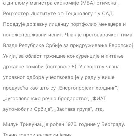
а диплому магистра економије (МБА) стичена „
Роцхестер Институте оф Тецхнологy “ у САД.
Поседује државну лиценцу портфолио менаџера и
положен државни испит. Члан је преговарачког тима
Владе Републике Србије за придруживање Европској
Унији, за област тржишне конкуренције и питање
државне помоћи (поглавље 8). У својству члана
управног одбора учествовао је у раду у више
предузећа као што су „Енергопројект холдинг“,
„Југословенско речно бродарство“, „ФИАТ
аутомобили Србија“, „Застава група“, итд.
Милун Тривунац је рођен 1976. године у Београду.
Течно говори енглески језик.