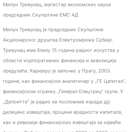
Милун Тривунац, магистар економских наука
председник Скупштине ЕМС АД
Милун Тривунац је председник Скупштине
Акционарског друштва Електромрежа Србије.
Тривунац има близу 15 година радног искуства у
области корпоративних финансија и аквизиција
предузећа. Каријеру је започео у Прагу, 2003.
године, као финансијски аналитичар у „ГЕ Цапитал“,
финансијском огранку „Генерал Елецтриц“ групе. У
„Делоитте“ је радио на пословима израде дју
дилиџенс извештаја, процене вредности капитала,
као и ревизији финансијских извештаја за највеће