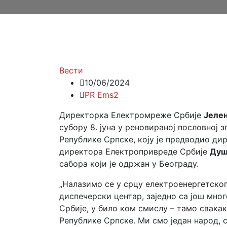
Вести
10/06/2024
PR Ems2
Директорка Електромреже Србије
Јелен
субору 8. јуна у реновираној пословној 
Републике Српске, коју је предводио д
директора Електропривреде Србије
Душ
сабора који је одржан у Београду.
„Нал
азимо се у срцу електроенергетско
диспечерски центар, заједно са још мног
Србије, у било ком смислу – тамо свака
Републике Српске. Ми смо један народ,