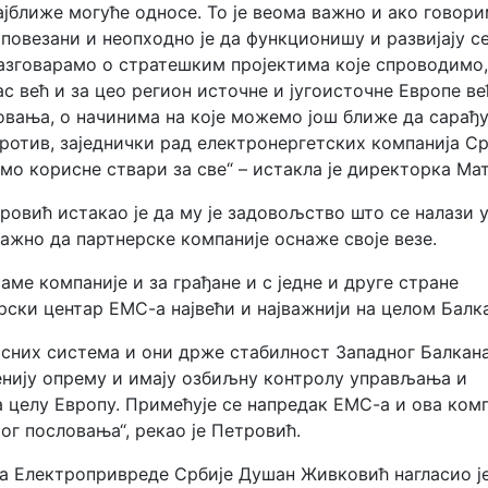
ајближе могуће односе. То је веома важно и ако говори
повезани и неопходно је да функционишу и развијају с
разговарамо о стратешким пројектима које спроводимо,
ас већ и за цео регион источне и југоисточне Европе ве
овања, о начинима на које можемо још ближе да сарађу
против, заједнички рад електронергетских компанија Ср
о корисне ствари за све“ – истакла је директорка Мат
овић истакао је да му је задовољство што се налази 
важно да партнерске компаније оснаже своје везе.
саме компаније и за грађане и с једне и друге стране
ерски центар ЕМС-а највећи и најважнији на целом Балка
осних система и они држе стабилност Западног Балкана
енију опрему и имају озбиљну контролу управљања и
а целу Европу. Примећује се напредак ЕМС-а и ова ком
г пословања“, рекао је Петровић.
 Електропривреде Србије Душан Живковић нагласио је