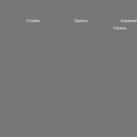
О Нама
Пренос
Корисни
Страна