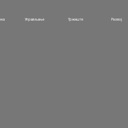
чка
Управљање
Тржиште
Развој