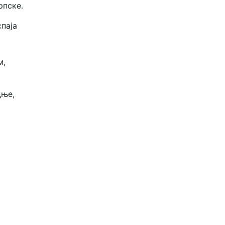
рпске.
паја
м,
дње,