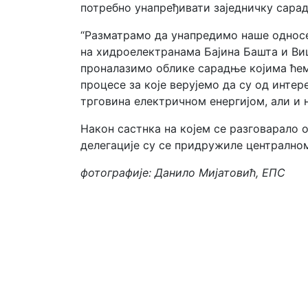
потребно унапређивати заједничку сара
“Разматрамо да унапредимо наше односе 
на хидроелектранама Бајина Башта и Ви
проналазимо облике сарадње којима ћем
процесе за које верујемо да су од инте
трговина електричном енергијом, али и 
Након састнка на којем се разговарало
делегације су се придружиле централном
фотографије: Данило Мијатовић, ЕПС