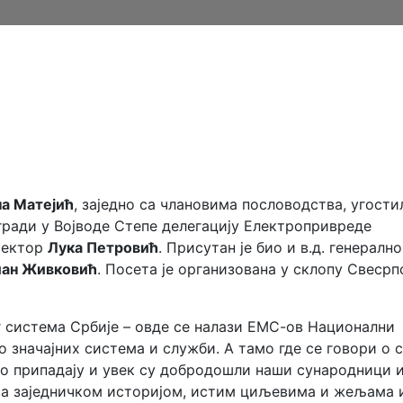
а Матејић
, заједно са члановима пословодства, угостил
згради у Војводе Степе делегацију Електропривреде
иректор
Лука Петровић
. Присутан је био и в.д. генерално
ан Живковић
. Посета је организована у склопу Свесрп
г система Србије – овде се налази ЕМС-ов Национални
о значајних система и служби. А тамо где се говори о 
ко припадају и увек су добродошли наши сународници 
 са заједничком историјом, истим циљевима и жељама 