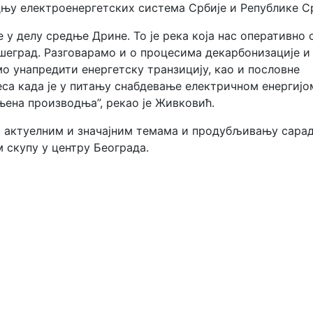
дњу електроенергетских система Србије и Републике С
у делу средње Дрине. То је река која нас оперативно с
шеград. Разговарамо и о процесима декарбонизације и
о унапредити енергетску транзицију, као и пословне
реса када је у питању снабдевање електричном енергијо
њена производња”, рекао је Живковић.
 о актуелним и значајним темама и продубљивању сара
 скупу у центру Београда.