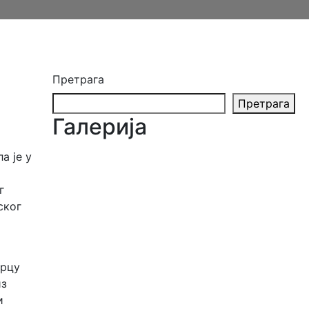
Претрага
Претрага
Галерија
а је у
г
ског
срцу
из
и