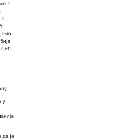
мо о
е
 о
ћ
јемо.
бије
ејић.
у
ну.
 у
панија
 да је