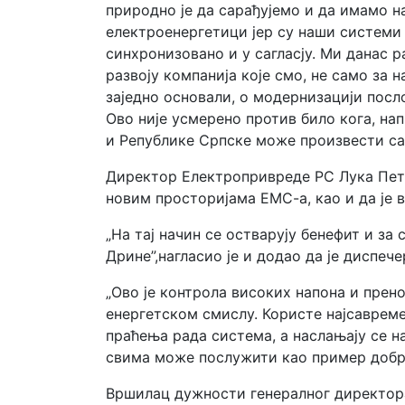
природно је да сарађујемо и да имамо н
електроенергетици јер су наши системи 
синхронизовано и у сагласју. Ми данас 
развоју компанија које смо, не само за н
заједно основали, о модернизацији посл
Ово није усмерено против било кога, на
и Републике Српске може произвести сам
Директор Електропривреде РС Лука Петр
новим просторијама ЕМС-а, као и да је 
„На тај начин се остварују бенефит и за 
Дрине”,нагласио је и додао да је диспеч
„Ово је контрола високих напона и прен
енергетском смислу. Користе најсаврем
праћења рада система, а наслањају се н
свима може послужити као пример добро
Вршилац дужности генералног директора