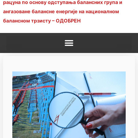
рацуна по основу одступања балансних група и
ангазоване балансне енергије на националном
балансном трзисту – ОДОБРЕН
Процедуре које се примењују на набавке за које се не примењује ЗЈН