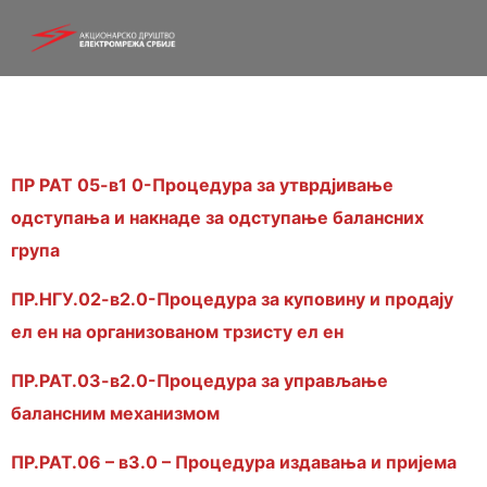
ПР РАТ 05-в1 0-Процедура за утврдјивање
одступања и накнаде за одступање балансних
група
ПР.НГУ.02-в2.0-Процедура за куповину и продају
ел ен на организованом трзисту ел ен
ПР.РАТ.03-в2.0-Процедура за управљање
балансним механизмом
ПР.РАТ.06 – в3.0 – Процедура издавања и пријема